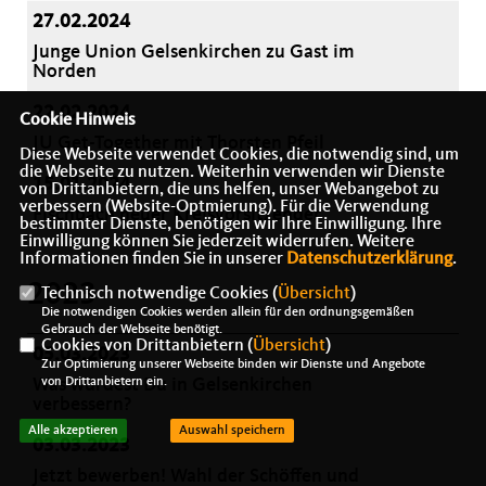
27.02.2024
Junge Union Gelsenkirchen zu Gast im
Norden
22.02.2024
Cookie Hinweis
JU Get-Together mit Thorsten Pfeil
Diese Webseite verwendet Cookies, die notwendig sind, um
die Webseite zu nutzen. Weiterhin verwenden wir Dienste
15.01.2024
von Drittanbietern, die uns helfen, unser Webangebot zu
verbessern (Website-Optmierung). Für die Verwendung
Fischbach neuer Kreisvorsitzender
bestimmter Dienste, benötigen wir Ihre Einwilligung. Ihre
Einwilligung können Sie jederzeit widerrufen. Weitere
Informationen finden Sie in unserer
Datenschutzerklärung
.
2023
Technisch notwendige Cookies (
Übersicht
)
Die notwendigen Cookies werden allein für den ordnungsgemäßen
Gebrauch der Webseite benötigt.
Cookies von Drittanbietern (
Übersicht
)
05.03.2023
Zur Optimierung unserer Webseite binden wir Dienste und Angebote
Was würdest Du in Gelsenkirchen
von Drittanbietern ein.
verbessern?
Alle akzeptieren
Auswahl speichern
03.03.2023
Jetzt bewerben! Wahl der Schöffen und