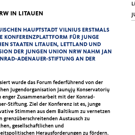
L
RW IN LITAUEN
J
TAUISCHEN HAUPTSTADT VILNIUS ERSTMALS
EUE KONFERENZPLATTFORM FÜR JUNGE
HEN STAATEN LITAUEN, LETTLAND UND
SSION DER JUNGEN UNION NRW NAHM JAN
NRAD-ADENAUER-STIFTUNG AN DER
siert wurde das Forum federführend von der
schen Jugendorganisation Jaunųjų Konservatorių
in enger Zusammenarbeit mit der Konrad-
r-Stiftung. Ziel der Konferenz ist es, junge
vative Stimmen aus dem Baltikum zu vernetzen
n grenzüberschreitenden Austausch zu
chen, gesellschaftlichen und
heitspolitischen Herausforderungen zu fördern.