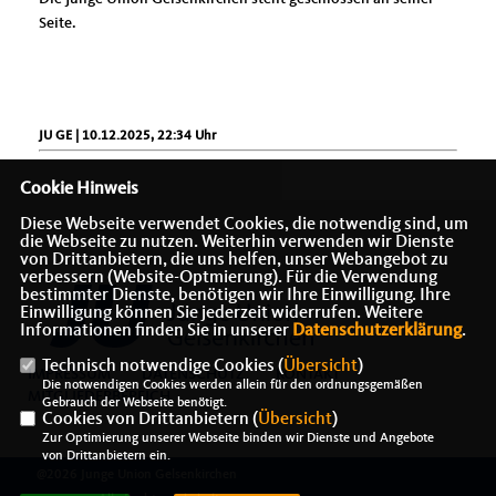
Seite.
JU GE | 10.12.2025, 22:34 Uhr
Cookie Hinweis
Diese Webseite verwendet Cookies, die notwendig sind, um
die Webseite zu nutzen. Weiterhin verwenden wir Dienste
von Drittanbietern, die uns helfen, unser Webangebot zu
verbessern (Website-Optmierung). Für die Verwendung
bestimmter Dienste, benötigen wir Ihre Einwilligung. Ihre
Einwilligung können Sie jederzeit widerrufen. Weitere
Informationen finden Sie in unserer
Datenschutzerklärung
.
Technisch notwendige Cookies (
Übersicht
)
IMPRESSUM
DATENSCHUTZ
KONTAKT
Die notwendigen Cookies werden allein für den ordnungsgemäßen
MITGLIEDERBEREICH
Gebrauch der Webseite benötigt.
Cookies von Drittanbietern (
Übersicht
)
Zur Optimierung unserer Webseite binden wir Dienste und Angebote
von Drittanbietern ein.
@2026 Junge Union Gelsenkirchen