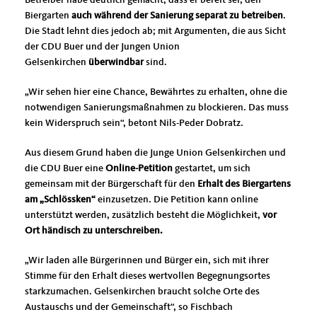
Betreiber habe deutlich gemacht, dass er bereit sei, den
Biergarten
auch während der Sanierung separat zu betreiben
.
Die Stadt lehnt dies jedoch ab; mit Argumenten, die aus Sicht
der CDU Buer und der Jungen Union
Gelsenkirchen
überwindbar
sind.
Wir sehen hier eine Chance, Bewährtes zu erhalten, ohne die
notwendigen Sanierungsmaßnahmen zu blockieren. Das muss
kein Widerspruch sein“, betont Nils-Peder Dobratz.
Aus diesem Grund haben die Junge Union Gelsenkirchen und
die CDU Buer eine
Online-Petition
gestartet, um sich
gemeinsam mit der Bürgerschaft für den
Erhalt des Biergartens
am
Schlössken
“
einzusetzen. Die Petition kann online
unterstützt werden, zusätzlich besteht die Möglichkeit,
vor
Ort händisch zu unterschreiben
.
Wir laden alle Bürgerinnen und Bürger ein, sich mit ihrer
Stimme für den Erhalt dieses wertvollen Begegnungsortes
starkzumachen. Gelsenkirchen braucht solche Orte des
Austauschs und der Gemeinschaft“, so Fischbach