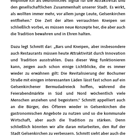
empfinde ich als bedrohliches Signal für die Attraktivität und
den gesellschaftlichen Zusammenhalt unserer Stadt. Es wirkt,
als wollten immer mehr, vor allem junge Leute, Gelsenkirchen
entfliehen.“ Die Zeit der alten verrauchten Kneipen sei
schließlich vorbei, es müssen neue Konzepte her, die aber auch
die Tradition bewahren und in Ehren halten.
Dazu legt Schmitt dar: „Bars und Kneipen, aber insbesondere
auch Restaurants müssen heute Attraktivität durch Innovation
und Tradition ausstrahlen. Dass dieser Weg funktionieren
kann, zeigen auch schon einige Lichtblicke, die es immer
wieder zu erwähnen gilt: Die Revitalisierung der Bochumer
Straße mit einigen interessanten Läden lässt fast schon auf ein
Gelsenkirchener Bermudadreieck hoffen, während die
Feierabendmärkte in Süd und Nord wöchentlich viele
Menschen anziehen und begeistern.“ Schmitt appelliert auch
an die Bürger, des Öfteren wieder in Gelsenkirchen die
gastronomischen Angebote zu nutzen und so die kommunale
Wirtschaft, aber auch die Tradition zu stärken. Denn
schließlich könnten wir alle daran mitarbeiten, den Ruf der
Stadt Gelsenkirchen zu verbessern. Schmitt sieht aber auch die